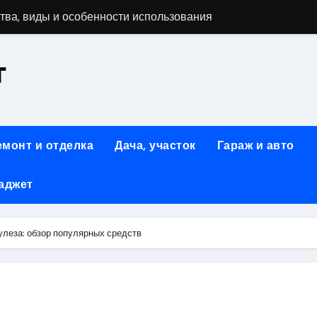
тва, виды и особенности использования
т
аменимый помощник при ремонтных работах
й
люч к Успешному Реализации Ваших Идей
емонт и отделка
Дача, участок
Гараж и авто
Современное решение для стильного интерьера
аджет
я элегантность и практичность
ство и Практичность в Одном Материале
леза: обзор популярных средств
вые Дома: Экологичность и Практичность
: Обзор и Преимущества