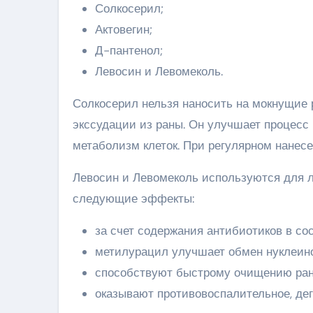
Солкосерил;
Актовегин;
Д-пантенол;
Левосин и Левомеколь.
Солкосерил нельзя наносить на мокнущие 
экссудации из раны. Он улучшает процесс 
метаболизм клеток. При регулярном нанес
Левосин и Левомеколь используются для л
следующие эффекты:
за счет содержания антибиотиков в со
метилурацил улучшает обмен нуклеино
способствуют быстрому очищению раны
оказывают противовоспалительное, де