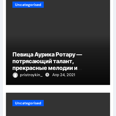
Uncategorised
Певица Аурика Ротару —
потрясающий талант,
прекрасные мелодии и
интересные моменты из её
pristroykin_
Апр 24, 2021
жизни!
Uncategorised