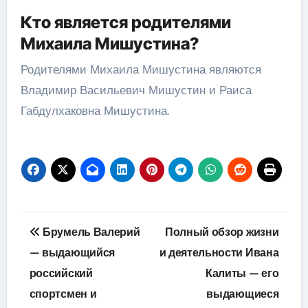
Кто является родителями
Михаила Мишустина?
Родителями Михаила Мишустина являются
Владимир Васильевич Мишустин и Раиса
Габдулхаковна Мишустина.
Навигация
Брумель Валерий
Полный обзор жизни
по
— выдающийся
и деятельности Ивана
российский
Калиты — его
записям
спортсмен и
выдающиеся