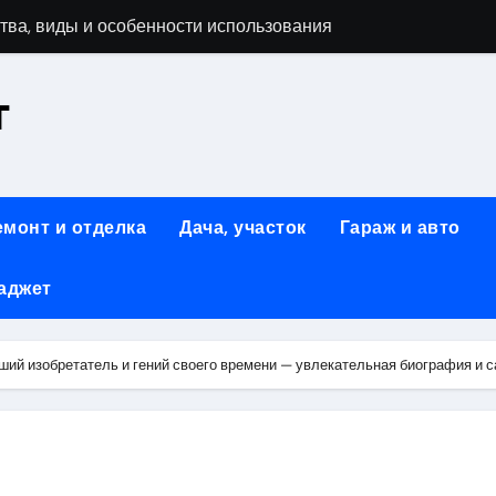
тва, виды и особенности использования
т
аменимый помощник при ремонтных работах
й
люч к Успешному Реализации Ваших Идей
емонт и отделка
Дача, участок
Гараж и авто
Современное решение для стильного интерьера
аджет
я элегантность и практичность
ство и Практичность в Одном Материале
ший изобретатель и гений своего времени — увлекательная биография и 
вые Дома: Экологичность и Практичность
: Обзор и Преимущества