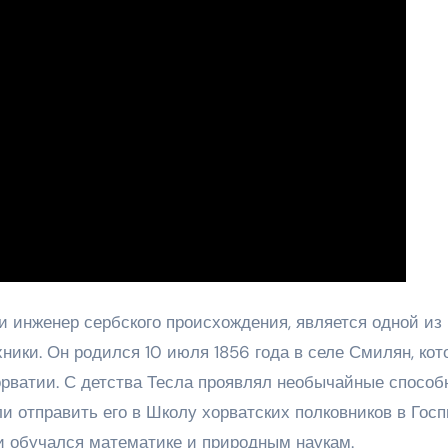
и инженер сербского происхождения, является одной из
ники. Он родился 10 июля 1856 года в селе Смилян, кот
рватии. С детства Тесла проявлял необычайные способ
и отправить его в Школу хорватских полковников в Госп
 и обучался математике и природным наукам.