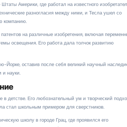
 Штаты Америки, где работал на известного изобретате
ехнические разногласия между ними, и Тесла ушел со
ю компанию.
 патентов на различные изобретения, включая перемен
темы освещения. Его работа дала толчок развитию
ью-Йорке, оставив после себя великий научный наследи
 и науки.
ание
е в детстве. Его любознательный ум и творческий подх
ла стал школьным примером для сверстников.
ическую школу в городе Грац, где проявился его