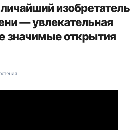
еличайший изобретатель
мени — увлекательная
е значимые открытия