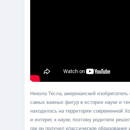
Никола Тесла, американский изобретатель 
самых важных фигур в истории науки и тех
находилось на территории современной Хо
и интерес к науке, поэтому родители решил
где он получил классическое образование