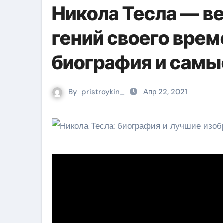
Никола Тесла — в
гений своего вре
биография и самы
By
pristroykin_
Апр 22, 2021