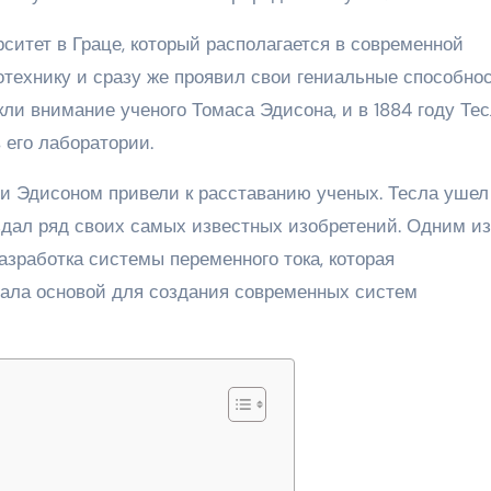
рситет в Граце, который располагается в современной
отехнику и сразу же проявил свои гениальные способнос
кли внимание ученого Томаса Эдисона, и в 1884 году Те
 его лаборатории.
 и Эдисоном привели к расставанию ученых. Тесла ушел
здал ряд своих самых известных изобретений. Одним из
зработка системы переменного тока, которая
тала основой для создания современных систем