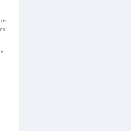
ти.
сла
 и