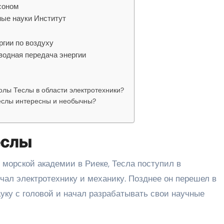
соном
ные науки Институт
ргии по воздуху
водная передача энергии
олы Теслы в области электротехники?
еслы интересны и необычны?
еслы
 морской академии в Риеке, Тесла поступил в
учал электротехнику и механику. Позднее он перешел в
ауку с головой и начал разрабатывать свои научные