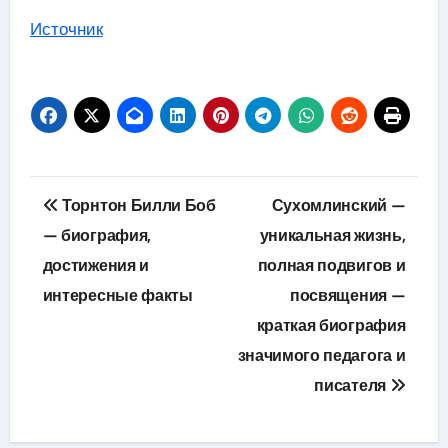
Источник
Навигация
Торнтон Билли Боб
Сухомлинский —
по
— биография,
уникальная жизнь,
достижения и
полная подвигов и
записям
интересные факты
посвящения —
краткая биография
значимого педагога и
писателя