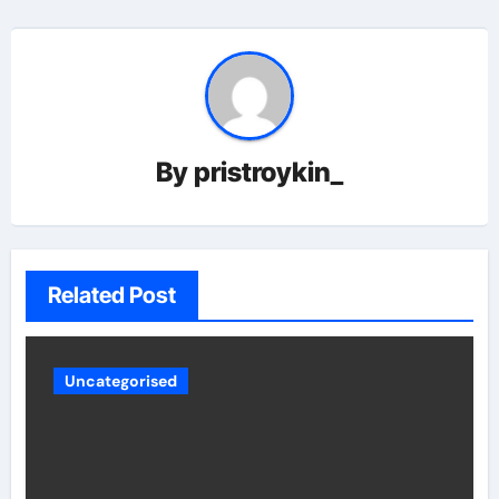
By
pristroykin_
Related Post
Uncategorised