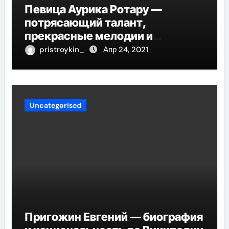
Певица Аурика Ротару —
потрясающий талант,
прекрасные мелодии и
интересные моменты из её
pristroykin_
Апр 24, 2021
жизни!
Uncategorised
Пригожин Евгений — биография