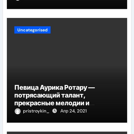
Uncategorised
Певица Аурика Ротару —
потрясающий талант,
прекрасные мелодии и
интересные моменты из её
pristroykin_
Апр 24, 2021
жизни!