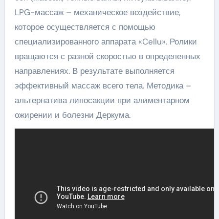
LPG-массаж – механическое воздействие,
которое осуществляется с помощью
специализированного аппарата «Cellu». Ролики
вращаются с разной скоростью в определенных
направлениях. В результате выполняется
эффективный массаж всего тела. Методика –
альтернатива липосакции при алиментарном
ожирении и болезни Деркума.