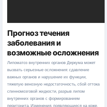
Прогноз течения
заболевания и
возможные осложнения
Липоматоз внутренних органов Деркума может
вызвать серьезные осложнения: сдавление
важных органов и нарушение их функции,
тяжелую венозную недостаточность, сбой оттока
спинномозговой жидкости, разрыв липом
внутренних органов с формированием
перитонита. Изменения, появляющиеся на коже,