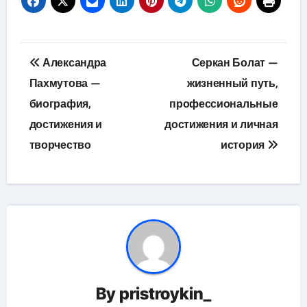
Навигация
Александра
Серкан Болат —
по
Пахмутова —
жизненный путь,
биография,
профессиональные
записям
достижения и
достижения и личная
творчество
история
By
pristroykin_