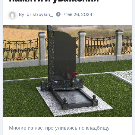
By
pristroykin_
Фев 26, 2024
Многие из нас, прогуливаясь по кладбищу,