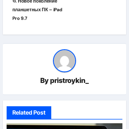
Новое поколение
по
планшетных ПК – iPad
Pro 9.7
записям
By
pristroykin_
Related Post