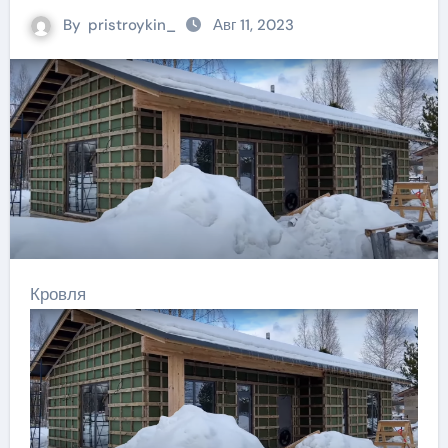
By
pristroykin_
Авг 11, 2023
Кровля