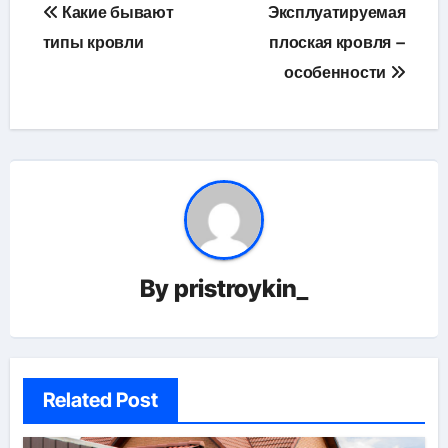
Навигация
Какие бывают
Эксплуатируемая
по
типы кровли
плоская кровля –
особенности
записям
By
pristroykin_
Related Post