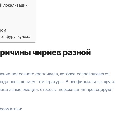
й локализации
вом
 от фурункулеза
ричины чириев разной
ение волосяного фолликула, которое сопровождается
ногда повышением температуры. В неофициальных круга
негативные эмоции, стрессы, переживания провоцируют
осоматики: