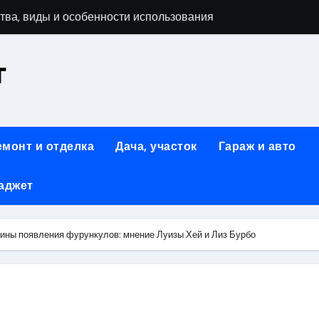
тва, виды и особенности использования
т
аменимый помощник при ремонтных работах
й
люч к Успешному Реализации Ваших Идей
емонт и отделка
Дача, участок
Гараж и авто
Современное решение для стильного интерьера
аджет
я элегантность и практичность
ство и Практичность в Одном Материале
ины появления фурункулов: мнение Луизы Хей и Лиз Бурбо
вые Дома: Экологичность и Практичность
: Обзор и Преимущества