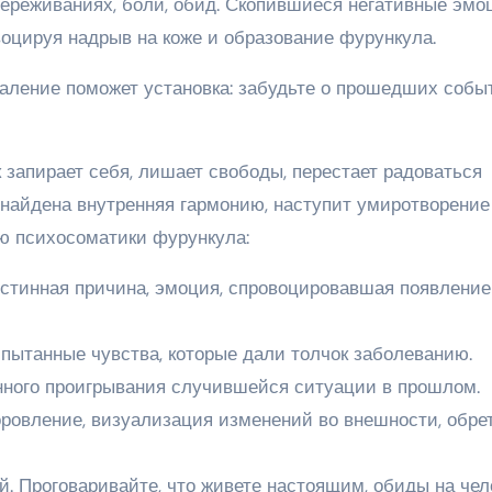
переживаниях, боли, обид. Скопившиеся негативные эмо
воцируя надрыв на коже и образование фурункула.
паление поможет установка: забудьте о прошедших собы
 запирает себя, лишает свободы, перестает радоваться
т найдена внутренняя гармонию, наступит умиротворение
ю психосоматики фурункула:
стинная причина, эмоция, спровоцировавшая появление
пытанные чувства, которые дали толчок заболеванию.
нного проигрывания случившейся ситуации в прошлом.
оровление, визуализация изменений во внешности, обре
 Проговаривайте, что живете настоящим, обиды на чел