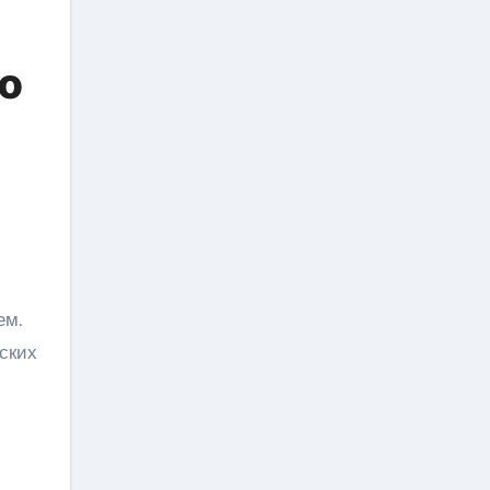
о
ем.
ских