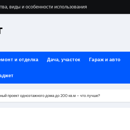
тва, виды и особенности использования
т
аменимый помощник при ремонтных работах
й
люч к Успешному Реализации Ваших Идей
емонт и отделка
Дача, участок
Гараж и авто
Современное решение для стильного интерьера
я элегантность и практичность
аджет
ство и Практичность в Одном Материале
ный проект одноэтажного дома до 200 кв.м – что лучше?
вые Дома: Экологичность и Практичность
: Обзор и Преимущества