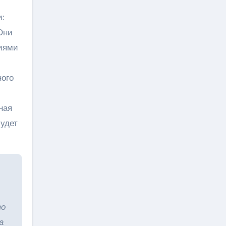
:
Они
ниями
ного
ная
будет
то
а