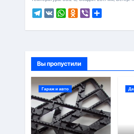
Telegram
VK
WhatsApp
Odnoklassni
Viber
Отправ
Вы пропустили
Гараж и авто
Да