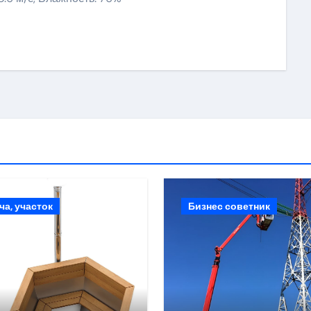
ki
ить
ча, участок
Бизнес советник