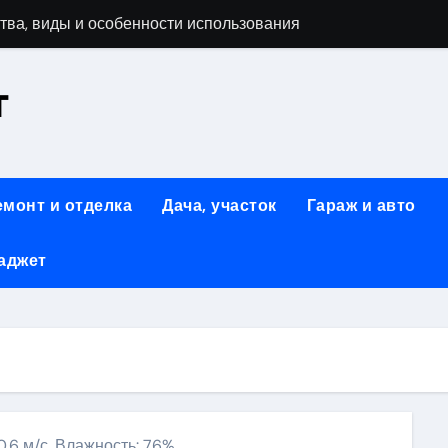
тва, виды и особенности использования
т
аменимый помощник при ремонтных работах
й
люч к Успешному Реализации Ваших Идей
емонт и отделка
Дача, участок
Гараж и авто
Современное решение для стильного интерьера
аджет
я элегантность и практичность
ство и Практичность в Одном Материале
вые Дома: Экологичность и Практичность
: Обзор и Преимущества
10.6 м/с, Влажность: 76%