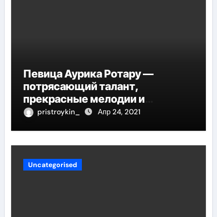
Певица Аурика Ротару —
потрясающий талант,
прекрасные мелодии и
интересные моменты из её
pristroykin_
Апр 24, 2021
жизни!
Uncategorised