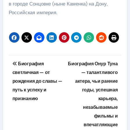
в городе Сонцовке (ныне Каменка) на Дону,
Российская империя.
Навигация
Биография
Биография Онур Туна
по
светличная — от
— талантливого
рождения до славы —
актера, чьи ранние
записям
путь к успеху и
годы, успешная
признанию
карьера,
незабываемые
фильмы и
впечатляющие