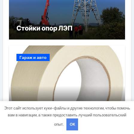
Стойки опор ЛЭП
Гараж и авто
Малярный скотч: Ваш
Этот сайт использует куки-файлы и другие технологии, чтобы помочь
незаменимый помощник при
вам в навигации, а также предоставить лучший пользовательский
ремонтных работах
опыт.
OK