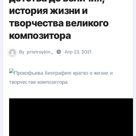
история жизни и
творчества великого
композитора
By
pristroykin_
Апр 23, 2021