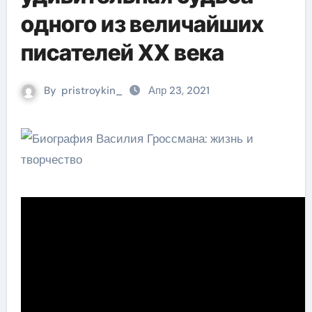
одного из величайших
писателей XX века
By
pristroykin_
Апр 23, 2021