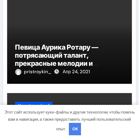
Певица Аурика Ротару —
потрясающий талант,
прекрасные мелодии и
интересные моменты из её
pristroykin_
Апр 24, 2021
жизни!
Uncategorised
Этот сайт использует куки-файлы и другие технологии, чтобы помочь
вам в навигации, а также предоставить лучший пользовательский
опыт.
OK