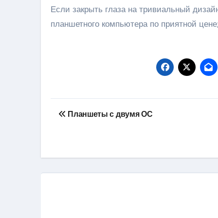
Если закрыть глаза на тривиальный дизай
планшетного компьютера по приятной цене;
Навигация
Планшеты с двумя ОС
по
записям