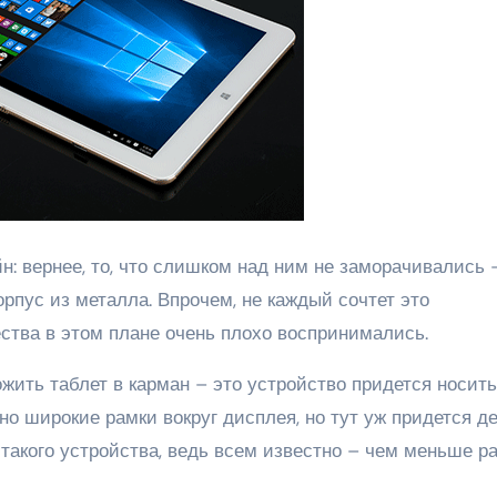
н: вернее, то, что слишком над ним не заморачивались 
орпус из металла. Впрочем, не каждый сочтет это
ества в этом плане очень плохо воспринимались.
ожить таблет в карман – это устройство придется носить
но широкие рамки вокруг дисплея, но тут уж придется д
 такого устройства, ведь всем известно – чем меньше ра