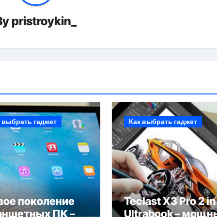
By
pristroykin_
 выбрать гаджет
Как выбрать гаджет
вое поколение
Teclast X3 Pro 2 in
аншетных ПК –
Ultrabook – мощн