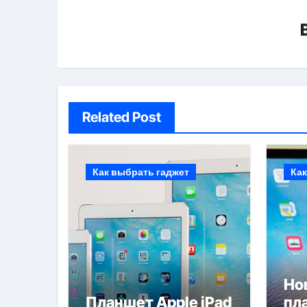
Related Post
Как выбрать гаджет
Как
Но
Планшет Apple iPad
пл