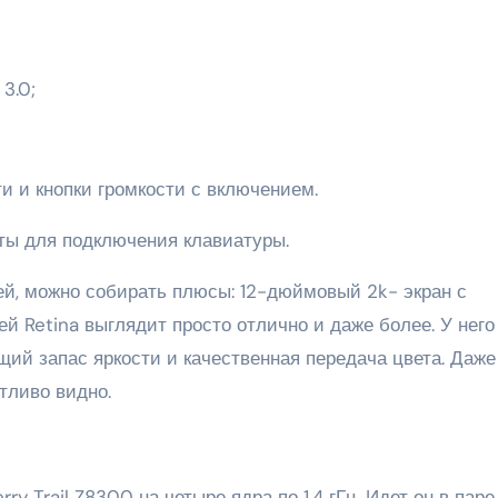
3.0;
ти и кнопки громкости с включением.
кты для подключения клавиатуры.
й, можно собирать плюсы: 12-дюймовый 2k- экран с
ей Retina выглядит просто отлично и даже более. У него
щий запас яркости и качественная передача цвета. Даже
тливо видно.
ry Trail Z8300 на четыре ядра по 1.4 гГц. Идет он в паре