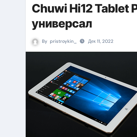
Chuwi Hi12 Tablet
универсал
By
pristroykin_
Дек 11, 2022