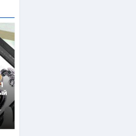
 1
ый
й
,