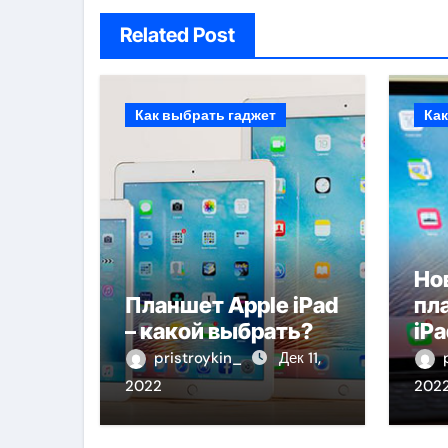
Related Post
Как выбрать гаджет
Как
Но
Планшет Apple iPad
пл
– какой выбрать?
iPa
pristroykin_
Дек 11,
2022
202