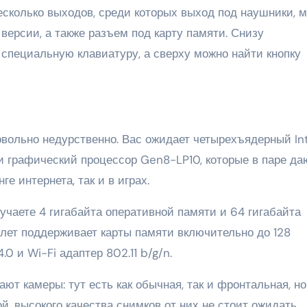
есколько выходов, среди которых выход под наушники, 
версии, а также разъем под карту памяти. Снизу
 специальную клавиатуру, а сверху можно найти кнопку
довольно недурственно. Вас ожидает четырехъядерный In
и графический процессор Gen8-LP10, которые в паре да
е интернета, так и в играх.
лучаете 4 гигабайта оперативной памяти и 64 гигабайта
лет поддерживает карты памяти включительно до 128
.0 и Wi-Fi адаптер 802.11 b/g/n.
ают камеры: тут есть как обычная, так и фронтальная, но
ой, высокого качества снимков от них не стоит ожидать.