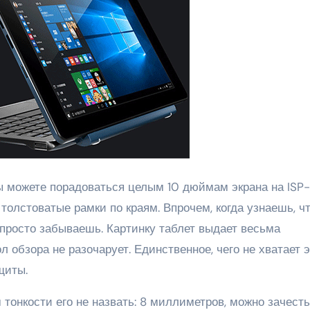
ы можете порадоваться целым 10 дюймам экрана на ISP-
олстоватые рамки по краям. Впрочем, когда узнаешь, ч
 просто забываешь. Картинку таблет выдает весьма
л обзора не разочарует. Единственное, чего не хватает 
щиты.
тонкости его не назвать: 8 миллиметров, можно зачесть