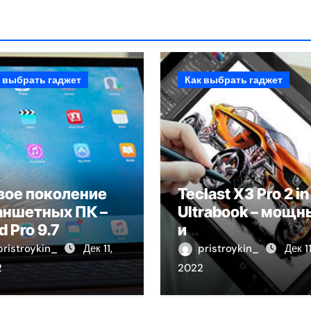
 выбрать гаджет
Как выбрать гаджет
вое поколение
Teclast X3 Pro 2 in
аншетных ПК –
Ultrabook – мощн
d Pro 9.7
и
самодостаточны
pristroykin_
Дек 11,
pristroykin_
Дек 11
2
2022