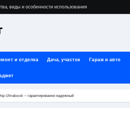
тва, виды и особенности использования
т
аменимый помощник при ремонтных работах
й
люч к Успешному Реализации Ваших Идей
емонт и отделка
Дача, участок
Гараж и авто
Современное решение для стильного интерьера
аджет
я элегантность и практичность
ство и Практичность в Одном Материале
ship Ultrabook – гарантированно надежный
вые Дома: Экологичность и Практичность
: Обзор и Преимущества