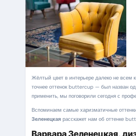
Жёлтый цвет в интерьере далеко не всем кажется уместным, однако в этом году именно жёлтый — а
точнее оттенок buttercup — был назван одн
применить, мы поговорили сегодня с про
Вспоминаем самые харизматичные оттенки 
Зеленецкая
расскажет нам об оттенке butt
Варвара Зеленецкая, ди