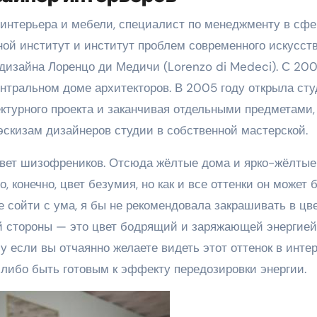
интерьера и мебели, специалист по менеджменту в сфе
ой институт и институт проблем современного искусств
дизайна Лоренцо ди Медичи (Lorenzo di Medeci). С 20
ентральном доме архитекторов. В 2005 году открыла сту
ектурного проекта и заканчивая отдельными предметами,
эскизам дизайнеров студии в собственной мастерской.
цвет шизофреников. Отсюда жёлтые дома и ярко-жёлтые
 конечно, цвет безумия, но как и все оттенки он может 
е сойти с ума, я бы не рекомендовала закрашивать в цв
й стороны — это цвет бодрящий и заряжающей энергией,
у если вы отчаянно желаете видеть этот оттенок в интер
, либо быть готовым к эффекту передозировки энергии.