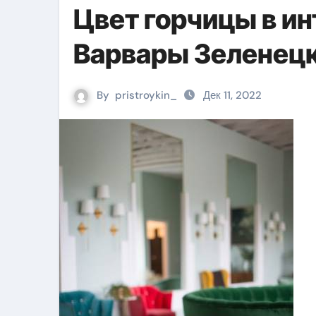
Цвет горчицы в ин
Варвары Зеленец
By
pristroykin_
Дек 11, 2022