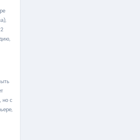
ре
а),
02
дию,
быть
ет
 но с
ьере,