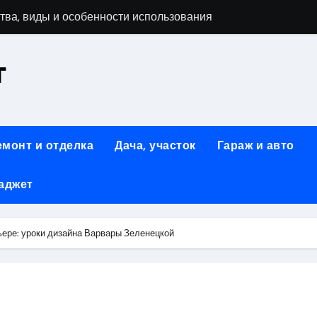
тва, виды и особенности использования
т
аменимый помощник при ремонтных работах
й
люч к Успешному Реализации Ваших Идей
емонт и отделка
Дача, участок
Гараж и авто
Современное решение для стильного интерьера
аджет
я элегантность и практичность
ство и Практичность в Одном Материале
ьере: уроки дизайна Варвары Зеленецкой
вые Дома: Экологичность и Практичность
: Обзор и Преимущества