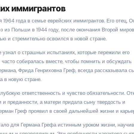
ких иммигрантов
1964 года в семье еврейских иммигрантов. Его отец, О
з из Польши в 1944 году, после окончания Второй миро
ью и стремительно освоился в новой стране.
е узнал о страшных испытаниях, которые пережили его
я часто собиралась вместе, чтобы помнить и обсуждать
рмана, Фрида Генриховна Греф, всегда рассказывала с
а в новую стране.
лубокую ответственность и чувство обязательности. От
 и преданности, а матери придала сыну твердость и
Герман Греф проявил в своей дальнейшей жизни и карье
тало для Германа Грефа истинным уроком жизни, науч
анным и справедливым. Эти особенности характера сыг