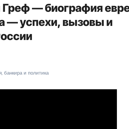
 Греф — биография евре
а — успехи, вызовы и
России