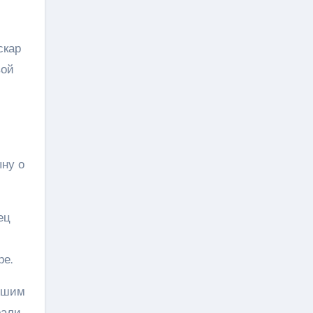
скар
вой
ыну о
ец
ре.
ившим
рали