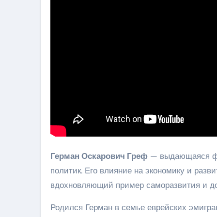
Герман Оскарович Греф
— выдающаяся фи
политик. Его влияние на экономику и разв
вдохновляющий пример саморазвития и до
Родился Герман в семье еврейских эмигран