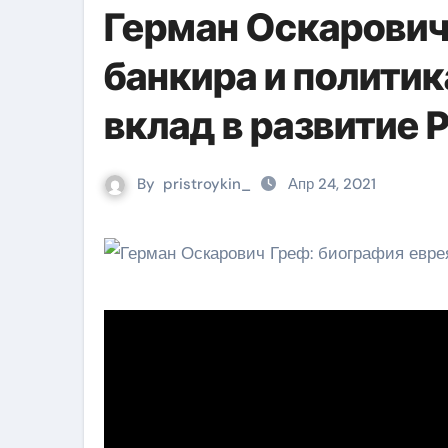
Герман Оскарович
банкира и политик
вклад в развитие 
By
pristroykin_
Апр 24, 2021