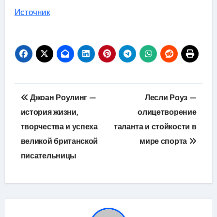
Источник
Навигация
Джоан Роулинг —
Лесли Роуз —
по
история жизни,
олицетворение
творчества и успеха
таланта и стойкости в
записям
великой британской
мире спорта
писательницы