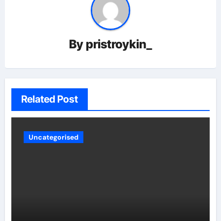
By
pristroykin_
Related Post
Uncategorised