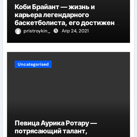
Коби Брайант — жизнь и
карьера легендарного
баскетболиста, его достижения
и наследие
pristroykin_
Апр 24, 2021
Uncategorised
Певица Аурика Ротару —
потрясающий талант,