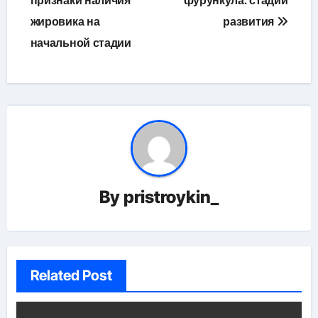
по
признаки наличия
фурункула: стадии
жировика на
развития
записям
начальной стадии
By
pristroykin_
Related Post