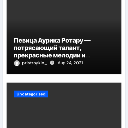
Певица Аурика Ротару —
потрясающий талант,
прекрасные мелодии и
интересные моменты из её
pristroykin_
Апр 24, 2021
жизни!
Uncategorised