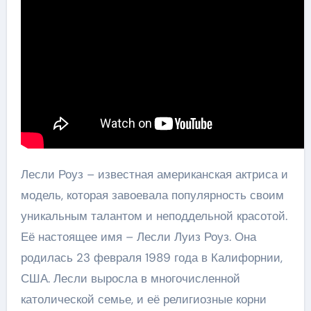
Лесли Роуз – известная американская актриса и
модель, которая завоевала популярность своим
уникальным талантом и неподдельной красотой.
Её настоящее имя – Лесли Луиз Роуз. Она
родилась 23 февраля 1989 года в Калифорнии,
США. Лесли выросла в многочисленной
католической семье, и её религиозные корни