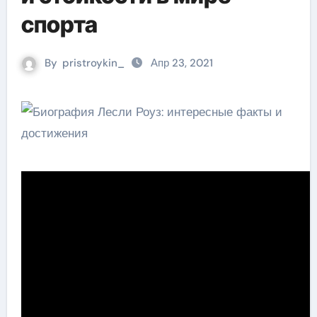
спорта
By
pristroykin_
Апр 23, 2021