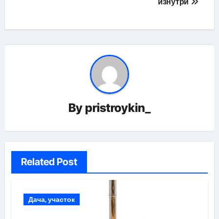
изнутри
записям
By
pristroykin_
Related Post
Дача, участок