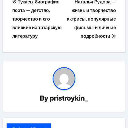
Тукаев, биография
Наталья Рудова —
по
поэта — детство,
жизнь и творчество
творчество и его
актрисы, популярные
записям
влияние на татарскую
фильмы и личные
литературу
подробности
By
pristroykin_