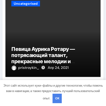
Uncategorised
Певица Аурика Ротару —
потрясающий талант,
прекрасные мелодии и
интересные моменты из её
pristroykin_
Апр 24, 2021
жизни!
Этот сайт использует куки-файлы и другие технологии, чтобы помочь
вам в навигации, а также предоставить лучший пользовательский
Uncategorised
опыт.
OK