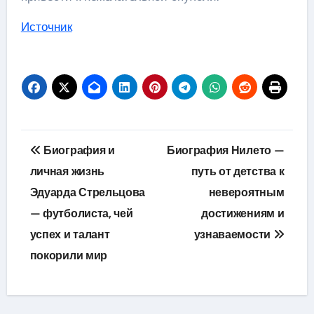
Источник
Навигация
Биография и
Биография Нилето —
по
личная жизнь
путь от детства к
Эдуарда Стрельцова
невероятным
записям
— футболиста, чей
достижениям и
успех и талант
узнаваемости
покорили мир