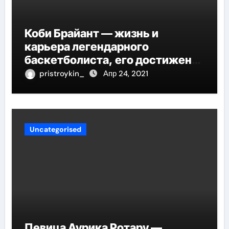
Коби Брайант — жизнь и
карьера легендарного
баскетболиста, его достижения
и наследие
pristroykin_
Апр 24, 2021
Uncategorised
Певица Аурика Ротару —