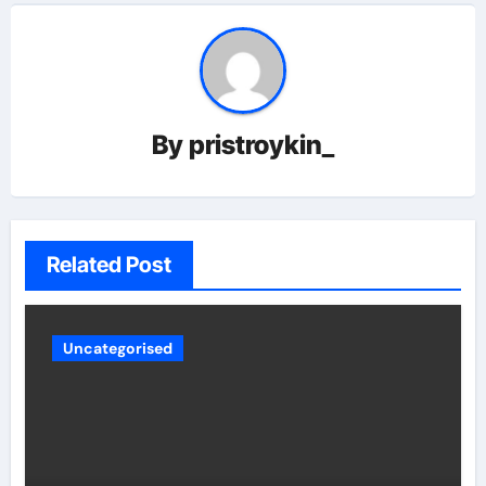
By
pristroykin_
Related Post
Uncategorised