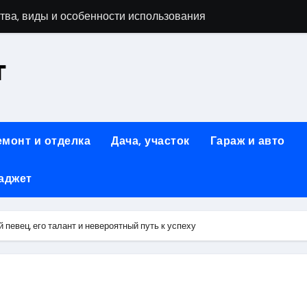
тва, виды и особенности использования
т
аменимый помощник при ремонтных работах
й
люч к Успешному Реализации Ваших Идей
емонт и отделка
Дача, участок
Гараж и авто
Современное решение для стильного интерьера
аджет
я элегантность и практичность
ство и Практичность в Одном Материале
певец, его талант и невероятный путь к успеху
вые Дома: Экологичность и Практичность
: Обзор и Преимущества