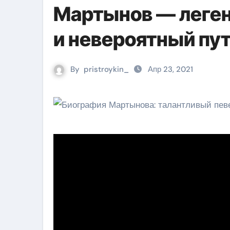
Мартынов — леген
и невероятный пут
By
pristroykin_
Апр 23, 2021