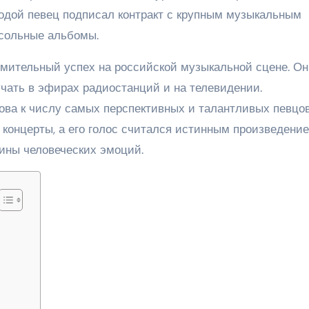
лодой певец подписал контракт с крупным музыкальным
 сольные альбомы.
ительный успех на российской музыкальной сцене. Он
учать в эфирах радиостанций и на телевидении.
ва к числу самых перспективных и талантливых певцо
а концерты, а его голос считался истинным произведени
бины человеческих эмоций.