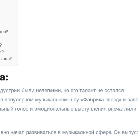
нов?
?
а?
ынов?
а:
устрии были нелегкими, но его талант не остался
 в популярном музыкальном шоу «Фабрика звезд» и зав
льный голос и эмоциональные выступления впечатлили 
вно начал развиваться в музыкальной сфере. Он выпус