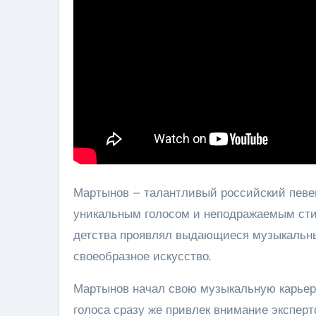
Мартынов – талантливый российский певе
уникальным голосом и неподражаемым сти
детства проявлял выдающиеся музыкальны
своеобразное искусство.
Мартынов начал свою музыкальную карьеру
голоса сразу же привлек внимание эксперт