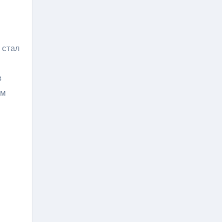
 стал
в
ем