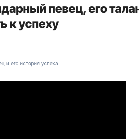
дарный певец, его тала
ь к успеху