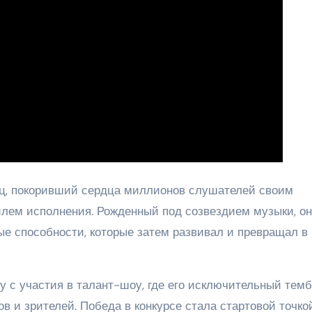
ц, покоривший сердца миллионов слушателей своим
лем исполнения. Рожденный под созвездием музыки, он
е способности, которые затем развивал и превращал в
 с участия в талант-шоу, где его исключительный тем
ов и зрителей. Победа в конкурсе стала стартовой точко