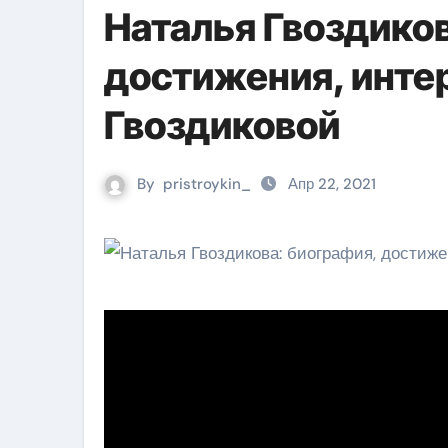
Наталья Гвоздико
достижения, инте
Гвоздиковой
By
pristroykin_
Апр 22, 2021