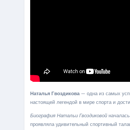
Наталья Гвоздикова
— одна из самых усп
настоящей легендой в мире спорта и дости
Биография Натальи Гвоздиковой
началась 
проявляла удивительный спортивный талант