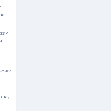
мя
ания
ским
я
самого
 году