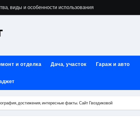
тва, виды и особенности использования
т
аменимый помощник при ремонтных работах
й
люч к Успешному Реализации Ваших Идей
емонт и отделка
Дача, участок
Гараж и авто
Современное решение для стильного интерьера
аджет
я элегантность и практичность
ство и Практичность в Одном Материале
ография, достижения, интересные факты. Сайт Гвоздиковой
вые Дома: Экологичность и Практичность
: Обзор и Преимущества