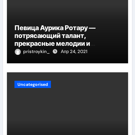
Певица Аурика Ротару —
потрясающий талант,
прекрасные мелодии и
интересные моменты из её
pristroykin_
Апр 24, 2021
жизни!
Uncategorised