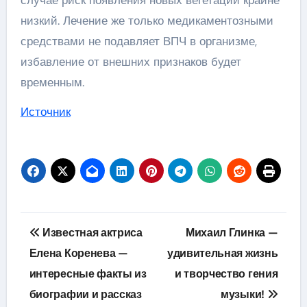
случае риск появления новых вегетаций крайне
низкий. Лечение же только медикаментозными
средствами не подавляет ВПЧ в организме,
избавление от внешних признаков будет
временным.
Источник
Навигация
Известная актриса
Михаил Глинка —
по
Елена Коренева —
удивительная жизнь
интересные факты из
и творчество гения
записям
биографии и рассказ
музыки!