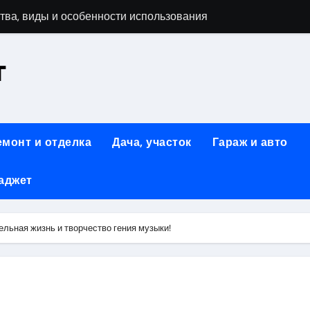
тва, виды и особенности использования
т
аменимый помощник при ремонтных работах
й
люч к Успешному Реализации Ваших Идей
емонт и отделка
Дача, участок
Гараж и авто
Современное решение для стильного интерьера
аджет
я элегантность и практичность
ство и Практичность в Одном Материале
льная жизнь и творчество гения музыки!
вые Дома: Экологичность и Практичность
: Обзор и Преимущества