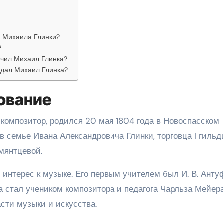
 Михаила Глинки?
?
учил Михаил Глинка?
здал Михаил Глинка?
ование
 композитор, родился 20 мая 1804 года в Новоспасском
в семье Ивана Александровича Глинки, торговца I гильд
мянтцевой.
интерес к музыке. Его первым учителем был И. В. Анту
 стал учеником композитора и педагога Чарльза Мейера
сти музыки и искусства.