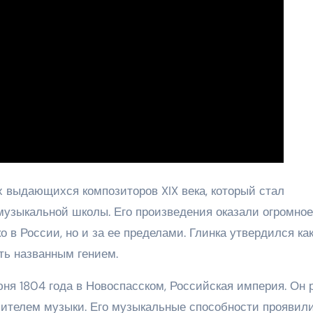
 выдающихся композиторов XIX века, который стал
узыкальной школы. Его произведения оказали огромное
 в России, но и за ее пределами. Глинка утвердился ка
ть названным гением.
ня 1804 года в Новоспасском, Российская империя. Он 
бителем музыки. Его музыкальные способности проявил