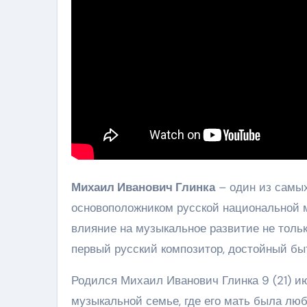
Михаил Иванович Глинка
– один из самых
основоположником русской национальной м
влияние на музыкальное развитие не только
первый русский композитор, достойный бы
Родился Михаил Иванович Глинка 9 (21) ию
музыкальной семье, где его мать была лю