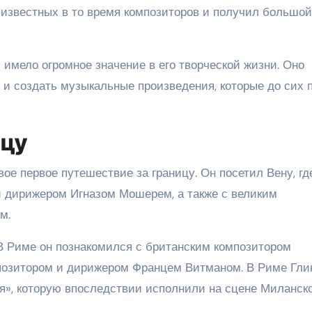
у известных в то время композиторов и получил большой
имело огромное значение в его творческой жизни. Оно
 и создать музыкальные произведения, которые до сих 
ицу
ое первое путешествие за границу. Он посетил Вену, гд
и дирижером Игназом Мошерем, а также с великим
м.
В Риме он познакомился с британским композитором
позитором и дирижером Францем Витманом. В Риме Гли
я», которую впоследствии исполнили на сцене Миланск