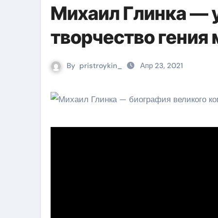
Михаил Глинка — 
творчество гения
By
pristroykin_
Апр 23, 2021