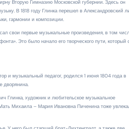
ширну Вторую Гимназию Московской губернии. Здесь он
узыку. В 1818 году Глинка перешел в Александровский л
ки, гармонии и композиции.
сал свои первые музыкальные произведения, в том чис
та». Это было начало его творческого пути, который 
ор и музыкальный педагог, родился 1 июня 1804 года в
е дворянина.
ич Глинка, художник и любительское музыкальное
 Мать Михаила – Мария Ивановна Пиченина тоже увлека
е. У него был старший брат-Лихтенградт, а также две