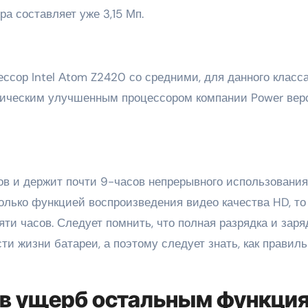
а составляет уже 3,15 Мп.
ссор Intеl Аtоm Z2420 со средними, для данного класс
рафическим улучшенным процессором компании Pоwеr вер
ов и держит почти 9-часов непрерывного использования
олько функцией воспроизведения видео качества HD, то
ти часов. Следует помнить, что полная разрядка и заря
ти жизни батареи, а поэтому следует знать, как правил
е в ущерб остальным функци