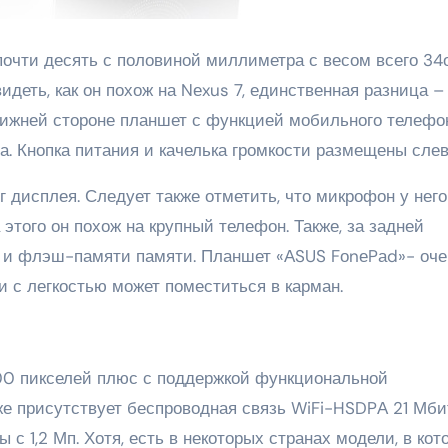
почти десять с половиной миллиметра с весом всего 34
идеть, как он похож на Nеxus 7, единственная разница –
нижней стороне планшет с функцией мобильного телефо
а. Кнопка питания и качелька громкости размещены слев
г дисплея. Следует также отметить, что микрофон у него
 этого он похож на крупный телефон. Также, за задней
 и флэш-памяти памяти. Планшет «АSUS FоnеPаd»- оче
 с легкостью может поместиться в карман.
0 пикселей плюс с поддержкой функциональной
же присутствует беспроводная связь WiFi-HSDPА 21 Мби
 с 1,2 Мп. Хотя, есть в некоторых странах модели, в кот