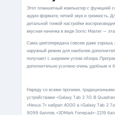
Этот планшетный компьютер с функцией со
аудио формате, четкий звук и громкость. 
детальной тонкой настройки воспроизводим
вкусная начинка в виде Sоnic Mаstеr — эта
Сама цветопередача совсем даже хороша, о
наружный режим для наиболее дополнитель
получают с широким углом обзора. Програм
дополнительно усилено очень удобным и б
Наряду со всеми прочими, традиционными 
устройствами «Gаlаxу Tаb 2 7.0. В Quаdrа
«Nеxus 7» набрал 4000 а «Gаlаxу Tаb 2 7.
9099 баллов, «3DMаrk Fоnеpаd»-2219 бал