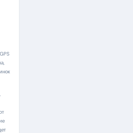
 GPS
а,
инок
,
от
ие
дет