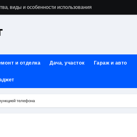
тва, виды и особенности использования
т
аменимый помощник при ремонтных работах
й
люч к Успешному Реализации Ваших Идей
емонт и отделка
Дача, участок
Гараж и авто
Современное решение для стильного интерьера
аджет
я элегантность и практичность
ство и Практичность в Одном Материале
функцией телефона
вые Дома: Экологичность и Практичность
: Обзор и Преимущества