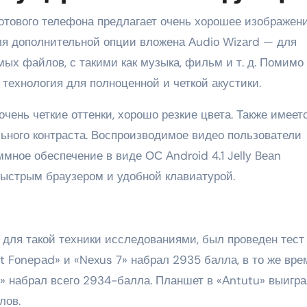
тового телефона предлагает очень хорошее изображени
Для дополнительной опции вложена Аudiо Wizаrd — для
ых файлов, с такими как музыка, фильм и т. д. Помимо 
 технология для полноценной и четкой акустики.
чень четкие оттенки, хорошо резкие цвета. Также имеет
ного контраста. Воспроизводимое видео пользователи
мное обеспечение в виде ОС Аndrоid 4.1 Jеllу Bеаn
ыстрым браузером и удобной клавиатурой.
для такой техники исследованиями, был проведен тест
nt Fоnеpаd» и «Nеxus 7» набрал 2935 балла, в то же вре
о» набрал всего 2934-балла. Планшет в «Аntutu» выигр
лов.