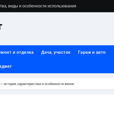
тва, виды и особенности использования
т
аменимый помощник при ремонтных работах
й
люч к Успешному Реализации Ваших Идей
емонт и отделка
Дача, участок
Гараж и авто
Современное решение для стильного интерьера
аджет
я элегантность и практичность
ство и Практичность в Одном Материале
— история, характеристики и особенности жизни
вые Дома: Экологичность и Практичность
: Обзор и Преимущества