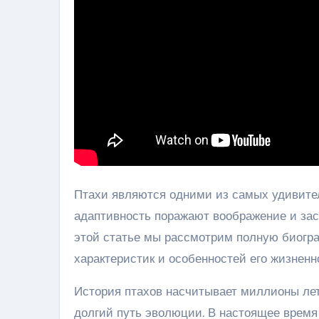
Птахи являются одними из самых удивител
адаптивность поражают воображение и зас
этой статье мы рассмотрим полную биогра
характеристик и особенностей его жизненно
История птахов насчитывает миллионы лет.
долгий путь эволюции. В настоящее время