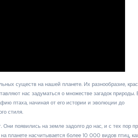
ьных существ на нашей планете. Их разнообразие, крас
тавляют нас задуматься о множестве загадок природы. 
фию птаха, начиная от его истории и эволюции до
го стиля.
 Они появились на земле задолго до нас, и с тех пор 
 на планете насчитывается более 10 000 видов птиц, к