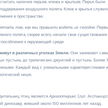
читать наличие перьев, клюва и крыльев. Перья были
поддержания воздушного полета. Клюв и крылья служил
жения в пространстве.
етать так, как мы привыкли видеть их сегодня.
Перв
ного полета, скорее всего, начали свое существование
способления к окружающей среде.
живут в различных уголках Земли.
Они занимают сам
ых пустынь до тропических джунглей и пустынь. Более 
чеными. Каждый вид с уникальными характеристиками 
логической нише.
дительниц птиц является
Археоптерикс
(лат. Archaeopt
 динозавр, живший около 150 миллионов лет назад,