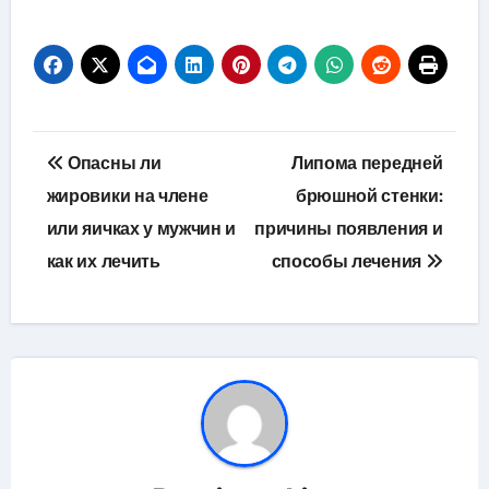
Навигация
Опасны ли
Липома передней
по
жировики на члене
брюшной стенки:
или яичках у мужчин и
причины появления и
записям
как их лечить
способы лечения