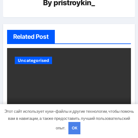
By
pristroykin_
Related Post
Uncategorised
Этот сайт использует куки-файлы и другие технологии, чтобы помочь
Коби Брайант — жизнь и
вам в навигации, а также предоставить лучший пользовательский
карьера легендарного
опыт.
OK
баскетболиста, его достижения