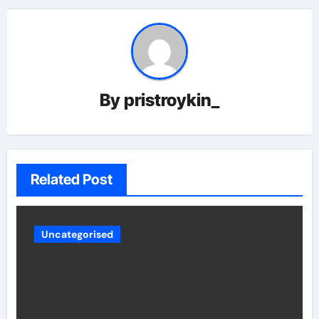
By
pristroykin_
Related Post
Uncategorised