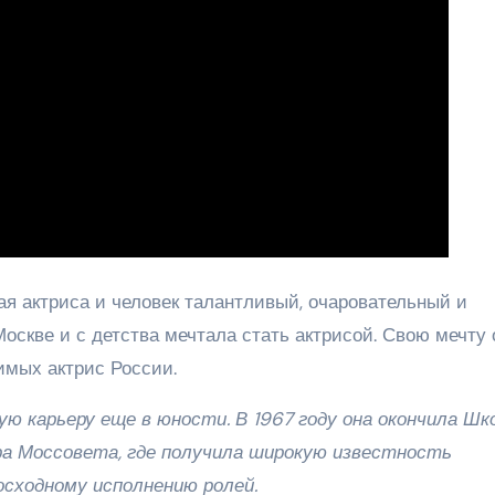
я актриса и человек талантливый, очаровательный и
Москве и с детства мечтала стать актрисой. Свою мечту 
имых актрис России.
ю карьеру еще в юности. В 1967 году она окончила Шк
ра Моссовета, где получила широкую известность
осходному исполнению ролей.