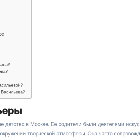
ре
ьева?
ева?
асильевой?
 Васильева?
рьеры
е детство в Москве. Ее родители были деятелями искус
в окружении творческой атмосферы. Она часто сопровож