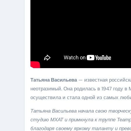
Татьяна Васильева
— известная российска
неотразимый. Она родилась в 1947 году в 
осуществила и стала одной из самых люб
Татьяна Васильева начала свою творческу
студию МХАТ и примкнула к труппе Теат
благодаря своему яркому таланту и прев