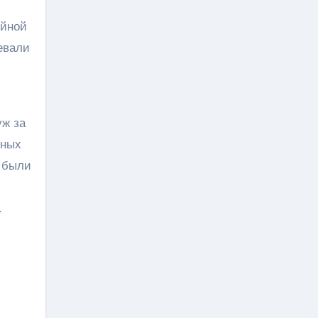
ойной
евали
уж за
ьных
и были
.