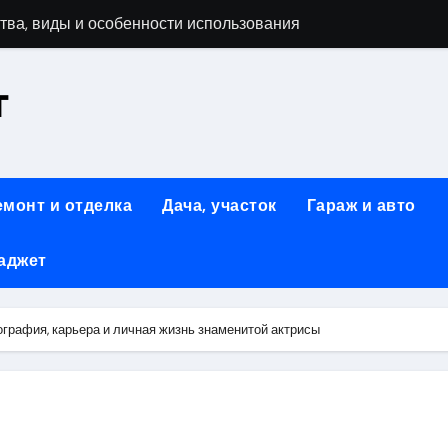
тва, виды и особенности использования
т
аменимый помощник при ремонтных работах
й
люч к Успешному Реализации Ваших Идей
емонт и отделка
Дача, участок
Гараж и авто
Современное решение для стильного интерьера
аджет
я элегантность и практичность
ство и Практичность в Одном Материале
графия, карьера и личная жизнь знаменитой актрисы
вые Дома: Экологичность и Практичность
: Обзор и Преимущества