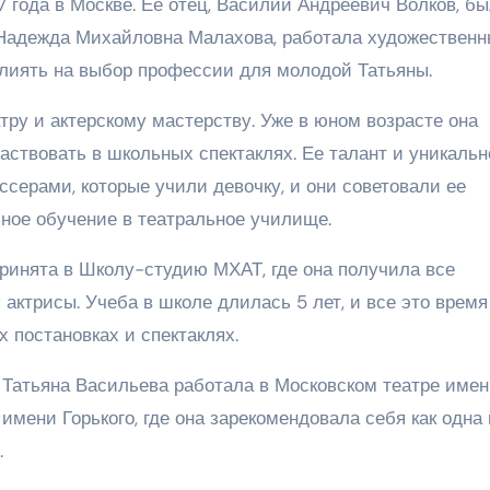
 года в Москве. Ее отец, Василий Андреевич Волков, б
, Надежда Михайловна Малахова, работала художествен
влиять на выбор профессии для молодой Татьяны.
атру и актерскому мастерству. Уже в юном возрасте она
ствовать в школьных спектаклях. Ее талант и уникальн
серами, которые учили девочку, и они советовали ее
ное обучение в театральное училище.
принята в Школу-студию МХАТ, где она получила все
актрисы. Учеба в школе длилась 5 лет, и все это время
 постановках и спектаклях.
Татьяна Васильева работала в Московском театре име
имени Горького, где она зарекомендовала себя как одна 
.