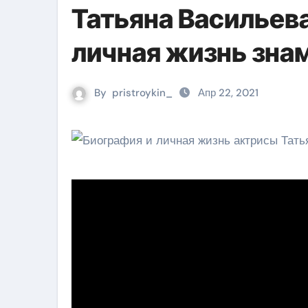
Татьяна Васильева
личная жизнь зна
By
pristroykin_
Апр 22, 2021