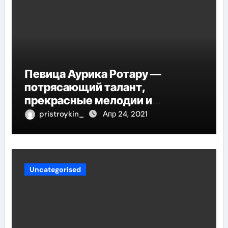
Певица Аурика Ротару —
потрясающий талант,
прекрасные мелодии и
интересные моменты из её
pristroykin_
Апр 24, 2021
жизни!
Uncategorised