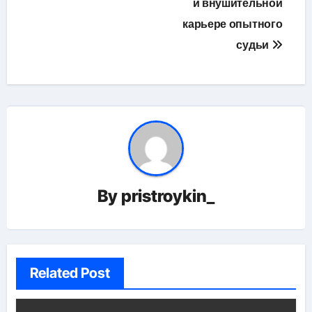
и внушительной
карьере опытного
судьи
By
pristroykin_
Related Post