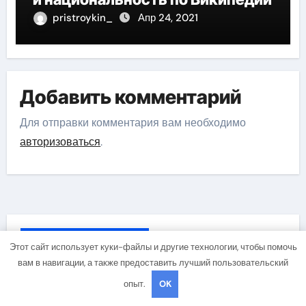
pristroykin_
Апр 24, 2021
Добавить комментарий
Для отправки комментария вам необходимо
авторизоваться
.
Вы пропустили
Этот сайт использует куки-файлы и другие технологии, чтобы помочь
вам в навигации, а также предоставить лучший пользовательский
опыт.
OK
Гараж и авто