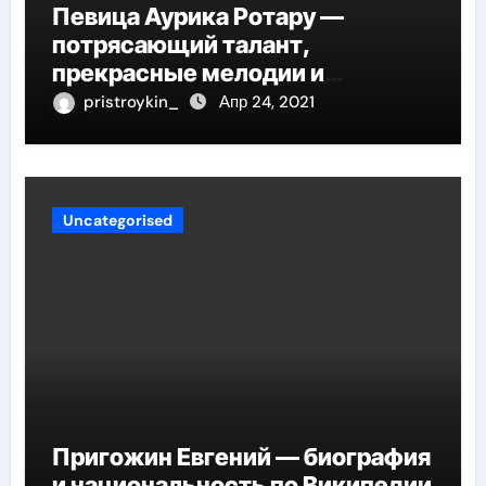
Певица Аурика Ротару —
потрясающий талант,
прекрасные мелодии и
интересные моменты из её
pristroykin_
Апр 24, 2021
жизни!
Uncategorised
Пригожин Евгений — биография
и национальность по Википедии