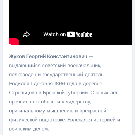
Жуков Георгий Константинович
—
выдающийся советский военачальник,
полководец и государственный деятель.
Родился 1 декабря 1896 года в деревне
Стрельцово в Брянской губернии. С юных лет
проявил способности к лидерству,
оригинальному мышлению и прекрасной
физической подготовке. Увлекался историей и
воинским делом.