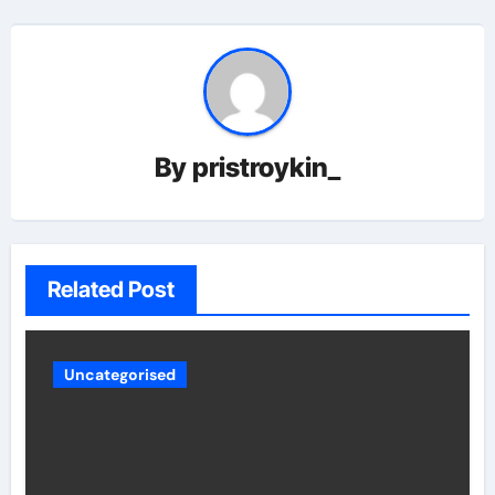
By
pristroykin_
Related Post
Uncategorised