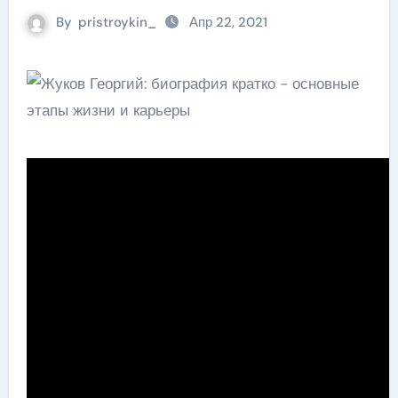
By
pristroykin_
Апр 22, 2021